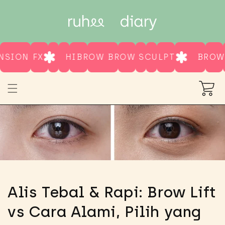
Skip to
content
ION FX
HIBROW BROW SCULPT
BROW LI
Cart
Alis Tebal & Rapi: Brow Lift
vs Cara Alami, Pilih yang